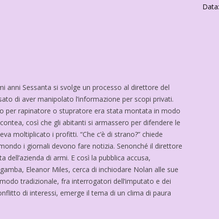
Data
rimi anni Sessanta si svolge un processo al direttore del
sato di aver manipolato l’informazione per scopi privati.
o per rapinatore o stupratore era stata montata in modo
 contea, così che gli abitanti si armassero per difendere le
va moltiplicato i profitti. “Che c’è di strano?” chiede
ondo i giornali devono fare notizia. Senonché il direttore
a dell’azienda di armi. E così la pubblica accusa,
amba, Eleanor Miles, cerca di inchiodare Nolan alle sue
 modo tradizionale, fra interrogatori dell’imputato e dei
onflitto di interessi, emerge il tema di un clima di paura