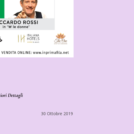
ori Dettagli
:
30 Ottobre 2019